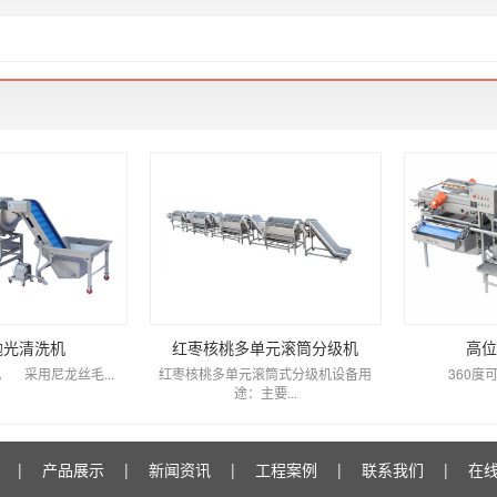
抛光清洗机
红枣核桃多单元滚筒分级机
高位
 采用尼龙丝毛...
红枣核桃多单元滚筒式分级机设备用
360度可旋
途：主要...
|
产品展示
|
新闻资讯
|
工程案例
|
联系我们
|
在