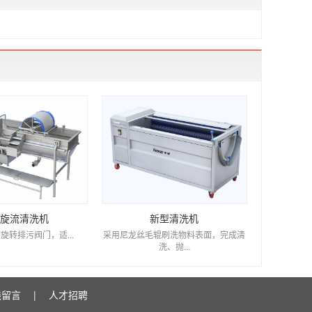
旋流清洗机
新型清洗机
转排污阀门，适...
采用尼龙丝毛辊刷洗物料表面，完成清
洗、抛...
线留言
|
人才招聘