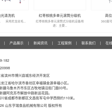
抛光清洗机
红枣核桃多单元滚筒分级机
高位
 采用尼龙丝毛...
红枣核桃多单元滚筒式分级机设备用
360度可旋
途：主要...
|
产品展示
|
新闻资讯
|
工程案例
|
联系我们
|
在
9-182
20998
东省滨州市博兴县城东经济开发区
黑龙江省哈尔滨市香坊区幸福镇金源幸福小区。
新疆乌鲁木齐市东区古牧地镇沿街门面03号。
：新疆阿克苏市解放中路新运花园。
川省成都市新都区文昌街军屯中学西侧约110米。
 © 2026 山东亨瑞食品机械有限公司 版权所有