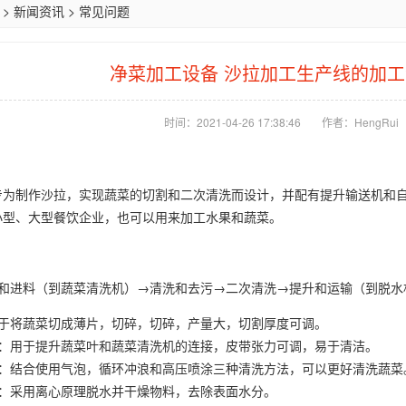
>
新闻资讯
>
常见问题
净菜加工设备 沙拉加工生产线的加
时间：2021-04-26 17:38:46
作者：HengRui
专为制作沙拉，实现蔬菜的切割和二次清洗而设计，并配有提升输送机和
小型、大型餐饮企业，也可以用来加工水果和蔬菜。
提升和进料（到蔬菜清洗机）→清洗和去污→二次清洗→提升和运输（到脱
用于将蔬菜切成薄片，切碎，切碎，产量大，切割厚度可调。
机：用于提升蔬菜叶和蔬菜清洗机的连接，皮带张力可调，易于清洁。
机：结合使用气泡，循环冲浪和高压喷涂三种清洗方法，可以更好清洗蔬菜
机：采用离心原理脱水并干燥物料，去除表面水分。