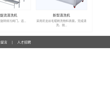
旋流清洗机
新型清洗机
转排污阀门，适...
采用尼龙丝毛辊刷洗物料表面，完成清
洗、抛...
线留言
|
人才招聘